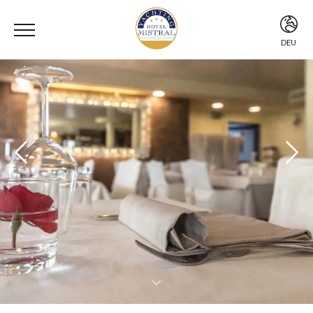
DEU
ITA
ENG
DEU